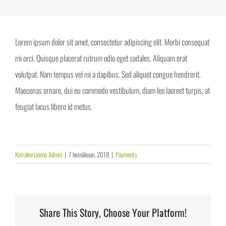
Lorem ipsum dolor sit amet, consectetur adipiscing elit. Morbi consequat
mi orci. Quisque placerat rutrum odio eget sodales. Aliquam erat
volutpat. Nam tempus vel mi a dapibus. Sed aliquet congue hendrerit.
Maecenas ornare, dui eu commodo vestibulum, diam leo laoreet turpis, at
feugiat lacus libero id metus.
Koirakorjaamo Admin
|
7 heinäkuun, 2018
|
Payments
Share This Story, Choose Your Platform!