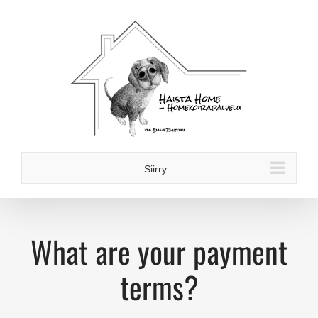
Skip
to
content
Siirry...
What are your payment
terms?